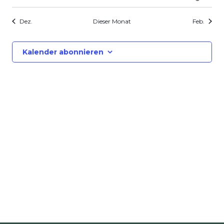
Veranstaltungen
Veranstaltungen
Veranstaltungen
Veranstaltungen
Veranstaltungen
Veranstaltung
Verans
Dez.
Dieser Monat
Feb.
Kalender abonnieren