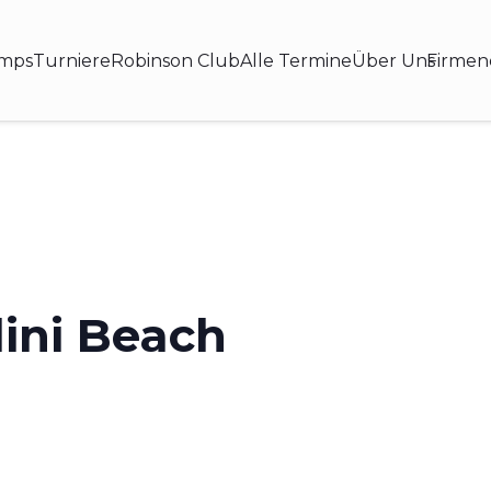
amps
Turniere
Robinson Club
Alle Termine
Über Uns
Firmen
lini Beach