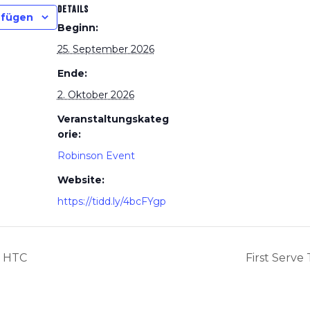
DETAILS
ufügen
Beginn:
25. September 2026
Ende:
2. Oktober 2026
Veranstaltungskateg
orie:
Robinson Event
Website:
https://tidd.ly/4bcFYgp
r HTC
First Serv