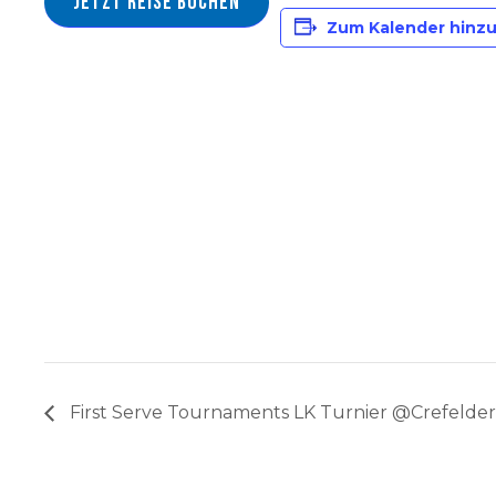
Jetzt Reise buchen
Zum Kalender hinz
First Serve Tournaments LK Turnier @Crefelde