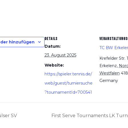
DETAILS
VERANSTALTUNGS
der hinzufügen
Datum:
TC BW Erkele
23. August 2025
Krefelder Str. 
Website:
Erkelenz
,
Nord
Westfalen
418
https://spieler.tennis.de/
Germany
web/guest/turniersuche
?tournamentId=700541
lser SV
First Serve Tournaments LK Turn