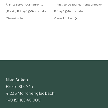
First Serve Tournaments
First Serve Tournaments „Freaky
„Freaky Friday“ @Tennishalle
Friday“ @Tennishalle
Giesenkirchen
Giesenkirchen
Niko Sukau
Breite Str. 74a
41236 Mönchengladbach
+49 151 165 40 000