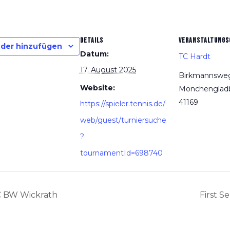
DETAILS
VERANSTALTUNGS
der hinzufügen
Datum:
TC Hardt
17. August 2025
Birkmannsweg
Website:
Mönchenglad
41169
https://spieler.tennis.de/
web/guest/turniersuche
?
tournamentId=698740
C BW Wickrath
First 