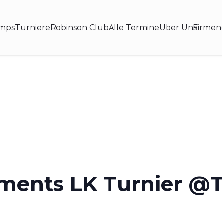
amps
Turniere
Robinson Club
Alle Termine
Über Uns
Firmen
aments LK Turnier @