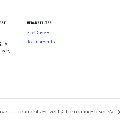
ORT
VERANSTALTER
First Serve
Tournaments
 16
bach
,
Serve Tournaments Einzel LK Turnier @ Hülser SV